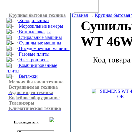
Крупная бытовая техника
Главная
→
Крупная бытовая 
Холодильники
Сушиль
Морозильные камеры
Винные шкафы
WT 46W
Стиральные машины
Сушильные машины
Посудомоечные машины
Газовые плиты
Код товара
Электроплиты
Комбинированные
плиты
Вытяжки
Мелкая бытовая техника
Встраиваемая техника
Аудио-видео техника
Кофейное оборудование
Телевизоры
Климатическая техника
Производители