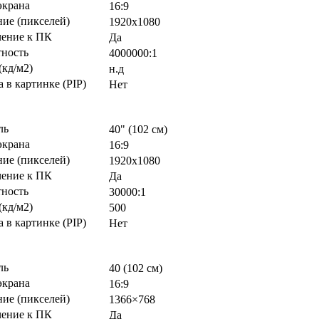
экрана
16:9
ие (пикселей)
1920x1080
ение к ПК
Да
тность
4000000:1
(кд/м2)
н.д
 в картинке (PIP)
Нет
ль
40" (102 см)
экрана
16:9
ие (пикселей)
1920х1080
ение к ПК
Да
тность
30000:1
(кд/м2)
500
 в картинке (PIP)
Нет
ль
40 (102 см)
экрана
16:9
ие (пикселей)
1366×768
ение к ПК
Да