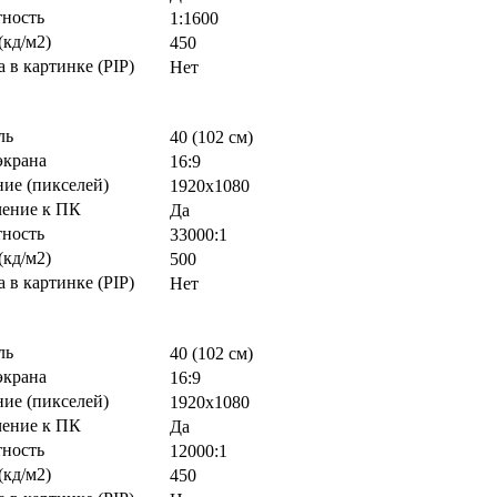
тность
1:1600
(кд/м2)
450
 в картинке (PIP)
Нет
ль
40 (102 см)
экрана
16:9
ие (пикселей)
1920х1080
ение к ПК
Да
тность
33000:1
(кд/м2)
500
 в картинке (PIP)
Нет
ль
40 (102 см)
экрана
16:9
ие (пикселей)
1920х1080
ение к ПК
Да
тность
12000:1
(кд/м2)
450