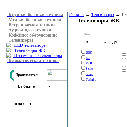
Крупная бытовая техника
Главная
→
Телевизоры
→
Те
Мелкая бытовая техника
Телевизоры ЖК
Встраиваемая техника
Аудио-видео техника
Цена
Кофейное оборудование
Телевизоры
-
LED телевизоры
Телевизоры ЖК
BBK
Плазменные телевизоры
LG
Климатическая техника
Philips
Sharp
Sony
Производители
Toshiba
НОВОСТИ