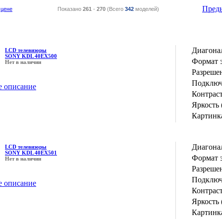
Пред
цене
Показано
261
-
270
(Всего
342
моделей)
Диагона
LCD телевизоры
SONY KDL 40EX500
Формат 
Нет в наличии
Разрешен
Подключ
е описание
Контрас
Яркость 
Картинка
Диагона
LCD телевизоры
SONY KDL 40EX501
Формат 
Нет в наличии
Разрешен
Подключ
е описание
Контрас
Яркость 
Картинка