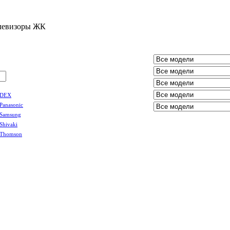
левизоры ЖК
DEX
Panasonic
Samsung
Shivaki
Thomson