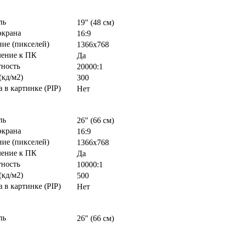
ль
19" (48 см)
экрана
16:9
ие (пикселей)
1366х768
ение к ПК
Да
тность
20000:1
(кд/м2)
300
 в картинке (PIP)
Нет
ль
26" (66 см)
экрана
16:9
ие (пикселей)
1366х768
ение к ПК
Да
тность
10000:1
(кд/м2)
500
 в картинке (PIP)
Нет
ль
26" (66 см)