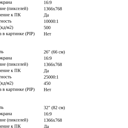
экрана
16:9
ие (пикселей)
1366х768
ение к ПК
Да
тность
10000:1
(кд/м2)
500
 в картинке (PIP)
Нет
ль
26" (66 см)
экрана
16:9
ие (пикселей)
1366х768
ение к ПК
Да
тность
25000:1
(кд/м2)
450
 в картинке (PIP)
Нет
ль
32" (82 см)
экрана
16:9
ие (пикселей)
1366х768
ение к ПК
Да