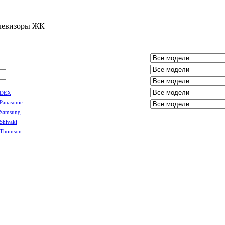
левизоры ЖК
DEX
Panasonic
Samsung
Shivaki
Thomson