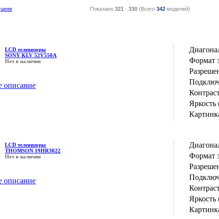
цене
Показано
321
-
330
(Всего
342
моделей)
Диагона
LCD телевизоры
SONY KLV 52V550A
Формат 
Нет в наличии
Разрешен
Подключ
е описание
Контрас
Яркость 
Картинка
Диагона
LCD телевизоры
THOMSON 19HR3022
Формат 
Нет в наличии
Разрешен
Подключ
е описание
Контрас
Яркость 
Картинка