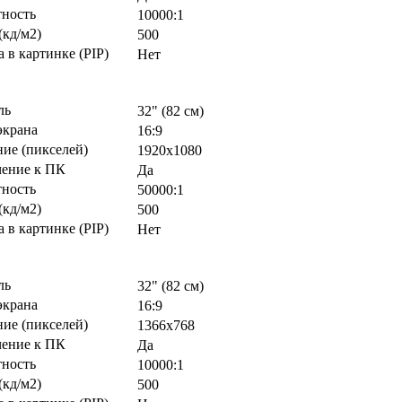
тность
10000:1
(кд/м2)
500
 в картинке (PIP)
Нет
ль
32" (82 см)
экрана
16:9
ие (пикселей)
1920х1080
ение к ПК
Да
тность
50000:1
(кд/м2)
500
 в картинке (PIP)
Нет
ль
32" (82 см)
экрана
16:9
ие (пикселей)
1366х768
ение к ПК
Да
тность
10000:1
(кд/м2)
500