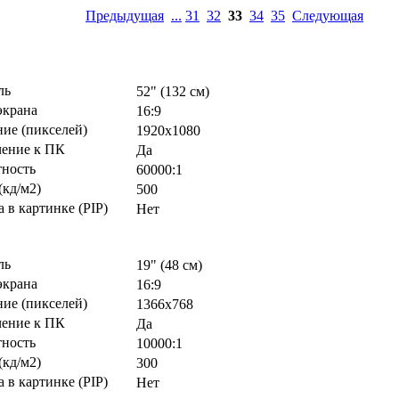
Предыдущая
...
31
32
33
34
35
Следующая
ль
52" (132 см)
экрана
16:9
ие (пикселей)
1920х1080
ение к ПК
Да
тность
60000:1
(кд/м2)
500
 в картинке (PIP)
Нет
ль
19" (48 см)
экрана
16:9
ие (пикселей)
1366х768
ение к ПК
Да
тность
10000:1
(кд/м2)
300
 в картинке (PIP)
Нет