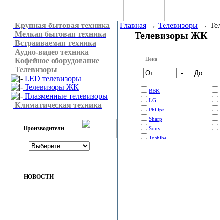
Крупная бытовая техника
Главная
→
Телевизоры
→
Те
Мелкая бытовая техника
Телевизоры ЖК
Встраиваемая техника
Аудио-видео техника
Цена
Кофейное оборудование
Телевизоры
-
LED телевизоры
Телевизоры ЖК
BBK
Плазменные телевизоры
LG
Климатическая техника
Philips
Sharp
Производители
Sony
Toshiba
НОВОСТИ