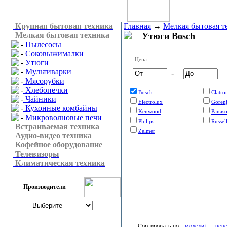
Крупная бытовая техника
Главная
→
Мелкая бытовая т
Мелкая бытовая техника
Утюги Bosch
Пылесосы
Соковыжималки
Цена
Утюги
Мультиварки
-
Мясорубки
Хлебопечки
Bosch
Clatro
Чайники
Electrolux
Goren
Кухонные комбайны
Kenwood
Panaso
Микроволновые печи
Philips
Russel
Встраиваемая техника
Zelmer
Аудио-видео техника
Кофейное оборудование
Телевизоры
Климатическая техника
Производители
Сортировать по:
модели+
цен