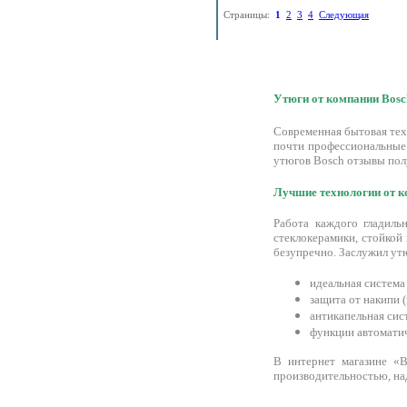
Страницы:
1
2
3
4
Следующая
Утюги от компании Bosch
Современная бытовая тех
почти профессиональные
утюгов Bosch отзывы пол
Лучшие технологии от к
Работа каждого гладил
стеклокерамики, стойкой
безупречно. Заслужил ут
идеальная система
защита от накипи 
антикапельная сис
функции автоматич
В интернет магазине «
производительностью, н