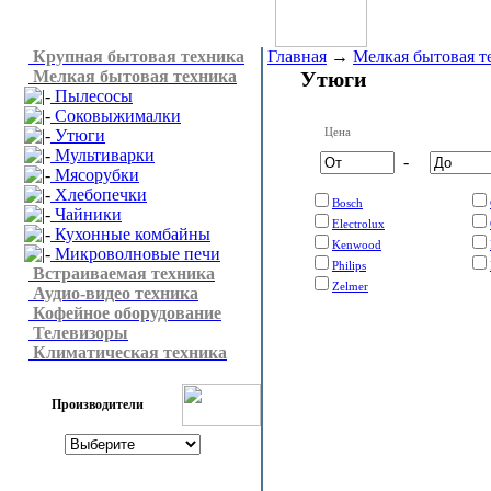
Крупная бытовая техника
Главная
→
Мелкая бытовая т
Мелкая бытовая техника
Утюги
Пылесосы
Соковыжималки
Цена
Утюги
Мультиварки
-
Мясорубки
Хлебопечки
Bosch
Чайники
Electrolux
Кухонные комбайны
Kenwood
Микроволновые печи
Philips
Встраиваемая техника
Zelmer
Аудио-видео техника
Кофейное оборудование
Телевизоры
Климатическая техника
Производители