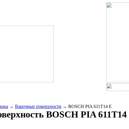
ника
→
Варочные поверхности
→
BOSCH PIA 611T14 E
оверхность
BOSCH PIA 611T14