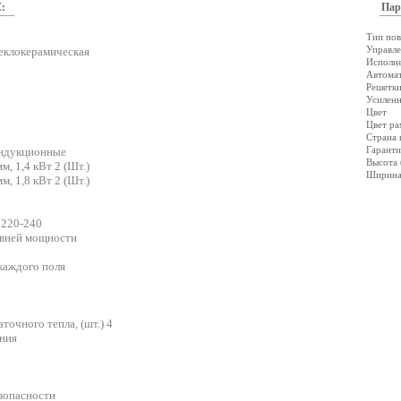
:
Пар
Тип по
Управл
еклокерамическая
Исполн
) 4
Автома
Решетк
Усиленн
Цвет
Цвет ра
Страна 
Гаранти
индукционные
Высота 
, 1,4 кВт 2 (Шт.)
Ширина
, 1,8 кВт 2 (Шт.)
 220-240
овней мощности
каждого поля
точного тепла, (шт.) 4
ния
зопасности