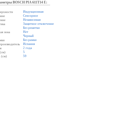
аметры BOSCH PIA 611T14 E:
Индукционная
верхности
Сенсорное
ение
Независимая
ение
Защитное отключение
тика
Без решетки
и
Нет
ая зона
Черный
Без рамки
мки
Испания
производитель
2 года
я
5
(см)
59
 (см)