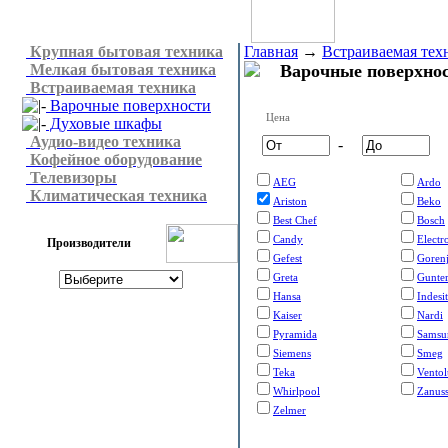
Крупная бытовая техника
Главная
→
Встраиваемая тех
Мелкая бытовая техника
Варочные поверхнос
Встраиваемая техника
Варочные поверхности
Цена
Духовые шкафы
Аудио-видео техника
-
Кофейное оборудование
Телевизоры
AEG
Ardo
Климатическая техника
Ariston
Beko
Best Chef
Bosch
Candy
Electr
Производители
Gefest
Goren
Greta
Gunte
Hansa
Indesit
Kaiser
Nardi
Pyramida
Samsu
Siemens
Smeg
Teka
Vento
Whirlpool
Zanuss
Zelmer