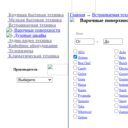
Крупная бытовая техника
Главная
→
Встраиваемая тех
Мелкая бытовая техника
Варочные поверхнос
Встраиваемая техника
Варочные поверхности
Цена
Духовые шкафы
Аудио-видео техника
-
Кофейное оборудование
Телевизоры
AEG
Ardo
Климатическая техника
Ariston
Beko
Best Chef
Bosch
Candy
Electr
Производители
Gefest
Goren
Greta
Gunte
Hansa
Indesit
Kaiser
Nardi
Pyramida
Samsu
Siemens
Smeg
Teka
Vento
Whirlpool
Zanuss
Zelmer