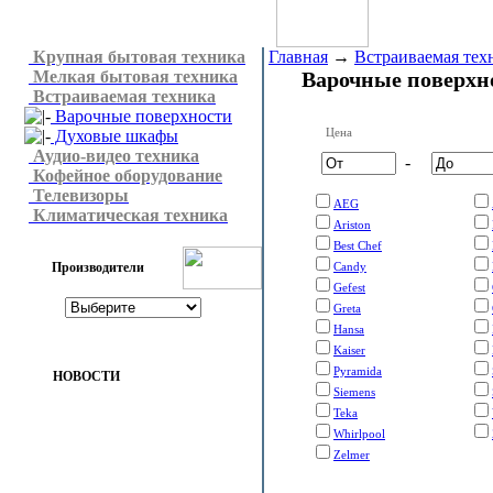
Крупная бытовая техника
Главная
→
Встраиваемая тех
Мелкая бытовая техника
Варочные поверхн
Встраиваемая техника
Варочные поверхности
Цена
Духовые шкафы
Аудио-видео техника
-
Кофейное оборудование
Телевизоры
AEG
Климатическая техника
Ariston
Best Chef
Производители
Candy
Gefest
Greta
Hansa
Kaiser
Pyramida
НОВОСТИ
Siemens
Teka
Whirlpool
Zelmer