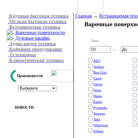
Крупная бытовая техника
Главная
→
Встраиваемая тех
Мелкая бытовая техника
Варочные поверхн
Встраиваемая техника
Варочные поверхности
Духовые шкафы
Цена
Аудио-видео техника
Кофейное оборудование
-
Телевизоры
Климатическая техника
AEG
Ariston
Best Chef
Производители
Candy
Gefest
Greta
Hansa
Kaiser
НОВОСТИ
Pyramida
Siemens
Teka
Whirlpool
Zelmer