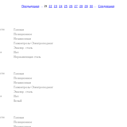
Предыдущая
...
21
22
23
24
25
26
27
28
29
30
...
Следующая
сти
Газовая
Позиционное
Независимая
Газконтроль+Электроподжиг
Эмалир. сталь
на
Нет
Нержавеющая сталь
сти
Газовая
Позиционное
Независимая
Газконтроль+Электроподжиг
Эмалир. сталь
на
Нет
Белый
сти
Газовая
Позиционное
Независимая