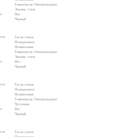
Газконтроль+Электроподжиг
Эмалир. сталь
на
Нет
Черный
сти
Газ на стекле
Позиционное
Независимая
Газконтроль+Электроподжиг
Эмалир. сталь
на
Нет
Черный
сти
Газ на стекле
Позиционное
Независимая
Газконтроль+Электроподжиг
Чугунные
на
Нет
Черный
сти
Газ на стекле
Позиционное