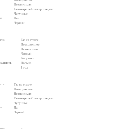
Независимая
Газконтроль+Электроподжиг
Чугунные
на
Нет
Черный
сти
Газ на стекле
Позиционное
Независимая
Черный
Без рамки
водитель
Польша
1 год
сти
Газ на стекле
Позиционное
Независимая
Газконтроль+Электроподжиг
Чугунные
на
Да
Черный
сти