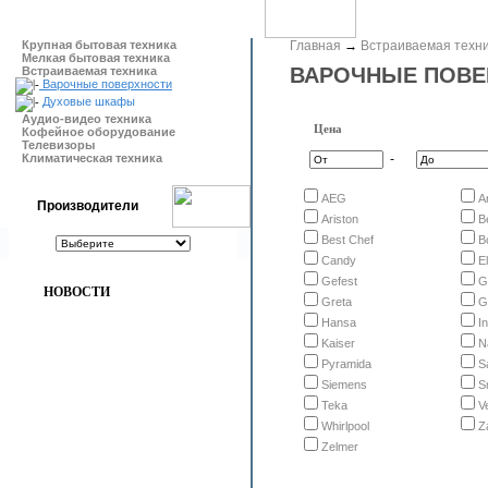
Крупная бытовая техника
Главная
→
Встраиваемая техн
Мелкая бытовая техника
ВАРОЧНЫЕ ПОВЕ
Встраиваемая техника
Варочные поверхности
Духовые шкафы
Аудио-видео техника
Цена
Кофейное оборудование
Телевизоры
Климатическая техника
-
AEG
A
Производители
Ariston
B
Best Chef
B
Candy
E
Gefest
G
НОВОСТИ
Greta
G
Hansa
I
Kaiser
N
Pyramida
S
Siemens
S
Teka
V
Whirlpool
Z
Zelmer