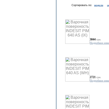
Сортировать по:
модели
ц
3044
грн.
Подробное опи
2721
грн.
Подробное опи