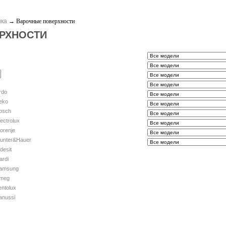
ика
→
Варочные поверхности
РХНОСТИ
rdo
eko
osch
lectrolux
orenje
unter&Hauer
ndesit
ardi
amsung
meg
entolux
anussi