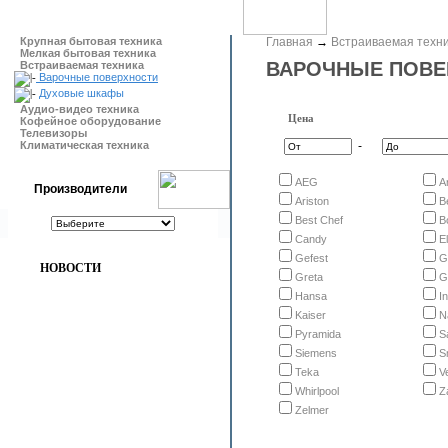
Крупная бытовая техника
Главная
→
Встраиваемая техн
Мелкая бытовая техника
ВАРОЧНЫЕ ПОВЕ
Встраиваемая техника
Варочные поверхности
Духовые шкафы
Аудио-видео техника
Цена
Кофейное оборудование
Телевизоры
Климатическая техника
-
AEG
A
Производители
Ariston
B
Best Chef
B
Candy
E
Gefest
G
НОВОСТИ
Greta
G
Hansa
I
Kaiser
N
Pyramida
S
Siemens
S
Teka
V
Whirlpool
Z
Zelmer