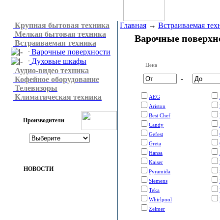
Крупная бытовая техника
Главная
→
Встраиваемая тех
Мелкая бытовая техника
Варочные поверхн
Встраиваемая техника
Варочные поверхности
Духовые шкафы
Цена
Аудио-видео техника
-
Кофейное оборудование
Телевизоры
Климатическая техника
AEG
Ariston
Best Chef
Производители
Candy
Gefest
Greta
Hansa
Kaiser
НОВОСТИ
Pyramida
Siemens
Teka
Whirlpool
Zelmer