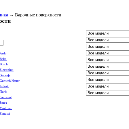
ника
→
Варочные поверхности
ости
Ardo
Beko
Bosch
Electrolux
Gorenje
Gunter&Hauer
Indesit
Nardi
Samsung
Smeg
Ventolux
Zanussi