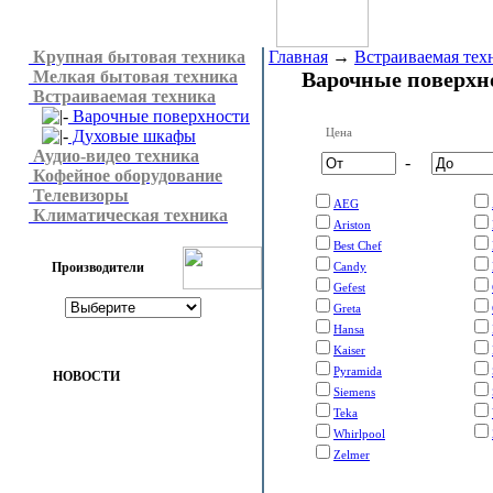
Крупная бытовая техника
Главная
→
Встраиваемая тех
Мелкая бытовая техника
Варочные поверхн
Встраиваемая техника
Варочные поверхности
Цена
Духовые шкафы
Аудио-видео техника
-
Кофейное оборудование
Телевизоры
AEG
Климатическая техника
Ariston
Best Chef
Производители
Candy
Gefest
Greta
Hansa
Kaiser
Pyramida
НОВОСТИ
Siemens
Teka
Whirlpool
Zelmer