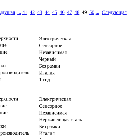
ыдущая
...
41
42
43
44
45
46
47
48
49
50
...
Следующая
ерхности
Электрическая
ние
Сенсорное
ние
Независимая
Черный
мки
Без рамки
производитель
Италия
я
1 год
ерхности
Электрическая
ние
Сенсорное
ние
Независимая
Нержавеющая сталь
мки
Без рамки
производитель
Италия