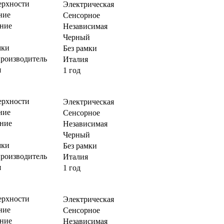
ерхности
Электрическая
ние
Сенсорное
ние
Независимая
Черный
мки
Без рамки
производитель
Италия
я
1 год
ерхности
Электрическая
ние
Сенсорное
ние
Независимая
Черный
мки
Без рамки
производитель
Италия
я
1 год
ерхности
Электрическая
ние
Сенсорное
ние
Независимая