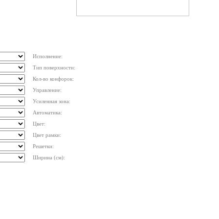
Исполнение:
Тип поверхности:
Кол-во конфорок:
Управление:
Усиленная зона:
Автоматика:
Цвет:
Цвет рамки:
Решетки:
Ширина (см):