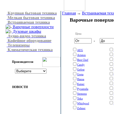
Крупная бытовая техника
Главная
→
Встраиваемая тех
Мелкая бытовая техника
Варочные поверхн
Встраиваемая техника
Варочные поверхности
Духовые шкафы
Цена
Аудио-видео техника
Кофейное оборудование
-
Телевизоры
Климатическая техника
AEG
Ariston
Best Chef
Производители
Candy
Gefest
Greta
Hansa
Kaiser
НОВОСТИ
Pyramida
Siemens
Teka
Whirlpool
Zelmer