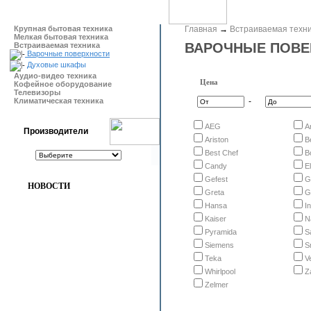
Крупная бытовая техника
Главная
→
Встраиваемая техн
Мелкая бытовая техника
ВАРОЧНЫЕ ПОВЕ
Встраиваемая техника
Варочные поверхности
Духовые шкафы
Аудио-видео техника
Цена
Кофейное оборудование
Телевизоры
Климатическая техника
-
AEG
A
Производители
Ariston
B
Best Chef
B
Candy
E
Gefest
G
НОВОСТИ
Greta
G
Hansa
I
Kaiser
N
Pyramida
S
Siemens
S
Teka
V
Whirlpool
Z
Zelmer