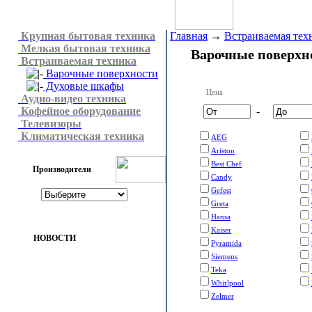
Крупная бытовая техника
Главная
→
Встраиваемая тех
Мелкая бытовая техника
Варочные поверхн
Встраиваемая техника
Варочные поверхности
Духовые шкафы
Цена
Аудио-видео техника
Кофейное оборудование
-
Телевизоры
Климатическая техника
AEG
Ariston
Best Chef
Производители
Candy
Gefest
Greta
Hansa
Kaiser
НОВОСТИ
Pyramida
Siemens
Teka
Whirlpool
Zelmer