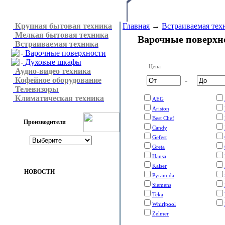
Крупная бытовая техника
Главная
→
Встраиваемая тех
Мелкая бытовая техника
Варочные поверхн
Встраиваемая техника
Варочные поверхности
Духовые шкафы
Цена
Аудио-видео техника
Кофейное оборудование
-
Телевизоры
Климатическая техника
AEG
Ariston
Best Chef
Производители
Candy
Gefest
Greta
Hansa
Kaiser
НОВОСТИ
Pyramida
Siemens
Teka
Whirlpool
Zelmer