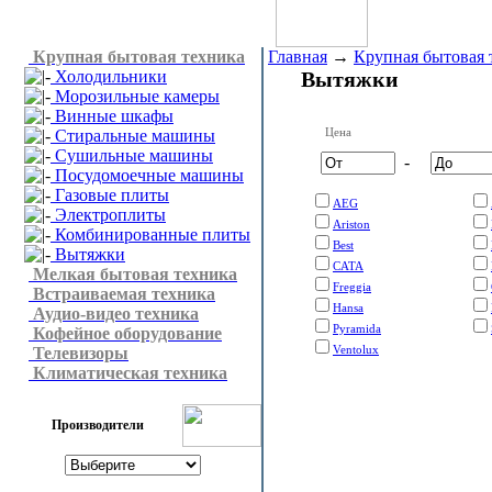
Крупная бытовая техника
Главная
→
Крупная бытовая 
Холодильники
Вытяжки
Морозильные камеры
Винные шкафы
Цена
Стиральные машины
Сушильные машины
-
Посудомоечные машины
Газовые плиты
AEG
Электроплиты
Ariston
Комбинированные плиты
Best
Вытяжки
CATA
Мелкая бытовая техника
Freggia
Встраиваемая техника
Hansa
Аудио-видео техника
Pyramida
Кофейное оборудование
Ventolux
Телевизоры
Климатическая техника
Производители