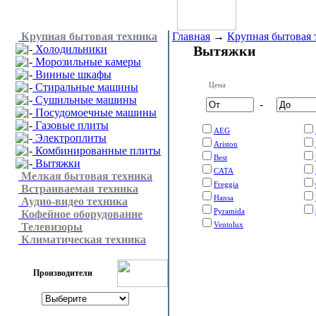
Крупная бытовая техника
Главная
→
Крупная бытовая 
Холодильники
Вытяжки
Морозильные камеры
Винные шкафы
Цена
Стиральные машины
Сушильные машины
-
Посудомоечные машины
Газовые плиты
AEG
Электроплиты
Ariston
Комбинированные плиты
Best
Вытяжки
CATA
Мелкая бытовая техника
Freggia
Встраиваемая техника
Hansa
Аудио-видео техника
Pyramida
Кофейное оборудование
Ventolux
Телевизоры
Климатическая техника
Производители