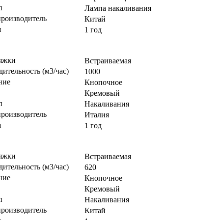
п
Лампа накаливания
производитель
Китай
я
1 год
яжки
Встраиваемая
ительность (м3/час)
1000
ние
Кнопочное
Кремовый
п
Накаливания
производитель
Италия
я
1 год
яжки
Встраиваемая
ительность (м3/час)
620
ние
Кнопочное
Кремовый
п
Накаливания
производитель
Китай