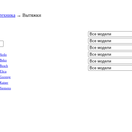
техника
→
Вытяжки
Ardo
Beko
Bosch
Elica
Gorenje
Kaiser
Siemens