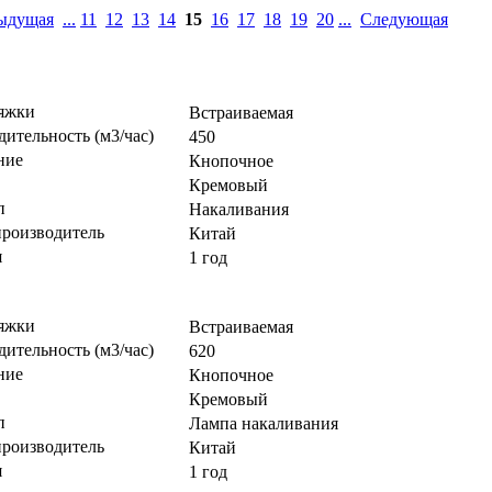
ыдущая
...
11
12
13
14
15
16
17
18
19
20
...
Следующая
яжки
Встраиваемая
ительность (м3/час)
450
ние
Кнопочное
Кремовый
п
Накаливания
производитель
Китай
я
1 год
яжки
Встраиваемая
ительность (м3/час)
620
ние
Кнопочное
Кремовый
п
Лампа накаливания
производитель
Китай
я
1 год