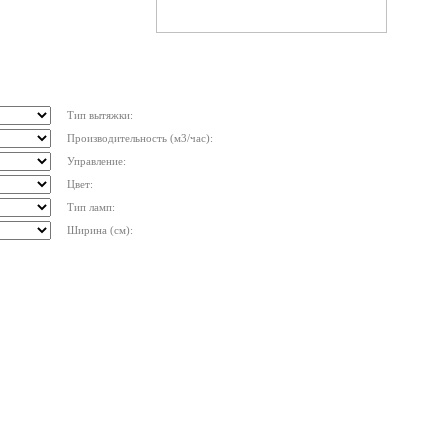
Тип вытяжки:
Производительность (м3/час):
Управление:
Цвет:
Тип ламп:
Ширина (см):