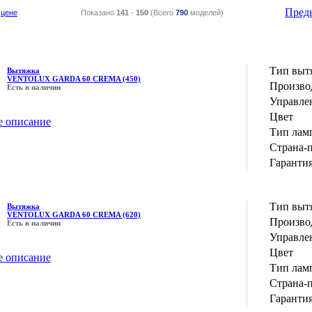
Пред
цене
Показано
141
-
150
(Всего
790
моделей)
Тип выт
Вытяжка
VENTOLUX GARDA 60 CREMA (450)
Производ
Есть в наличии
Управле
Цвет
е описание
Тип лам
Страна-
Гаранти
Тип выт
Вытяжка
VENTOLUX GARDA 60 CREMA (620)
Производ
Есть в наличии
Управле
Цвет
е описание
Тип лам
Страна-
Гаранти