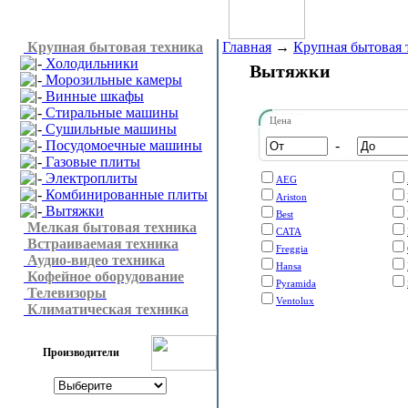
Крупная бытовая техника
Главная
→
Крупная бытовая 
Холодильники
Вытяжки
Морозильные камеры
Винные шкафы
Стиральные машины
Цена
Сушильные машины
Посудомоечные машины
-
Газовые плиты
Электроплиты
AEG
Комбинированные плиты
Ariston
Вытяжки
Best
Мелкая бытовая техника
CATA
Встраиваемая техника
Freggia
Аудио-видео техника
Hansa
Кофейное оборудование
Pyramida
Телевизоры
Ventolux
Климатическая техника
Производители