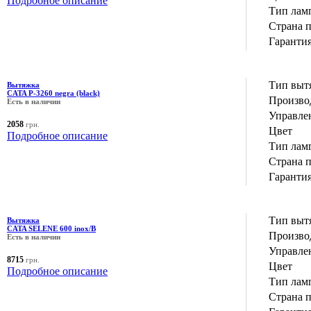
Подробное описание
Тип лам
Страна 
Гаранти
Тип выт
Вытяжка
CATA P-3260 negra (black)
Производ
Есть в наличии
Управле
2058
грн.
Цвет
Подробное описание
Тип лам
Страна 
Гаранти
Тип выт
Вытяжка
CATA SELENE 600 inox/B
Производ
Есть в наличии
Управле
8715
грн.
Цвет
Подробное описание
Тип лам
Страна 