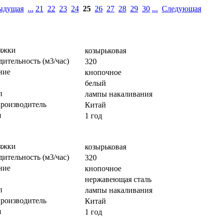
ыдущая
...
21
22
23
24
25
26
27
28
29
30
...
Следующая
яжки
козырьковая
ительность (м3/час)
320
ние
кнопочное
белый
п
лампы накаливания
производитель
Китай
я
1 год
яжки
козырьковая
ительность (м3/час)
320
ние
кнопочное
нержавеющая сталь
п
лампы накаливания
производитель
Китай
я
1 год