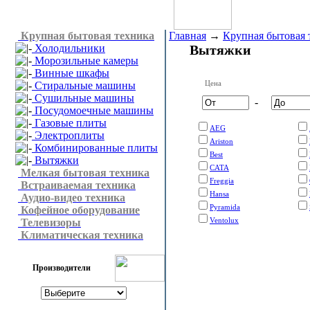
Крупная бытовая техника
Главная
→
Крупная бытовая 
Холодильники
Вытяжки
Морозильные камеры
Винные шкафы
Цена
Стиральные машины
Сушильные машины
-
Посудомоечные машины
Газовые плиты
AEG
Электроплиты
Ariston
Комбинированные плиты
Best
Вытяжки
CATA
Мелкая бытовая техника
Freggia
Встраиваемая техника
Hansa
Аудио-видео техника
Pyramida
Кофейное оборудование
Ventolux
Телевизоры
Климатическая техника
Производители