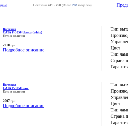
Пред
цене
Показано
241
-
250
(Всего
790
моделей)
Тип выт
Вытяжка
CATA P-3050 blanca (white)
Производ
Есть в наличии
Управле
2210
грн.
Цвет
Подробное описание
Тип лам
Страна 
Гаранти
Тип выт
Вытяжка
CATA P-3050 inox
Производ
Есть в наличии
Управле
2007
грн.
Цвет
Подробное описание
Тип лам
Страна 
Гаранти