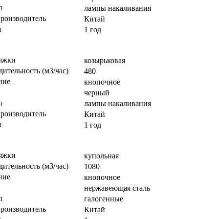
п
лампы накаливания
производитель
Китай
я
1 год
яжки
козырьковая
ительность (м3/час)
480
ние
кнопочное
черный
п
лампы накаливания
производитель
Китай
я
1 год
яжки
купольная
ительность (м3/час)
1080
ние
кнопочное
нержавеющая сталь
п
галогенные
производитель
Китай