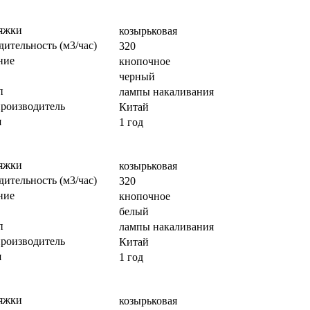
яжки
козырьковая
ительность (м3/час)
320
ние
кнопочное
черный
п
лампы накаливания
производитель
Китай
я
1 год
яжки
козырьковая
ительность (м3/час)
320
ние
кнопочное
белый
п
лампы накаливания
производитель
Китай
я
1 год
яжки
козырьковая