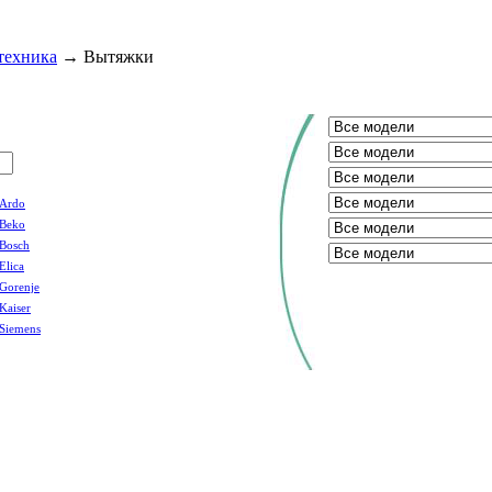
техника
→
Вытяжки
Ardo
Beko
Bosch
Elica
Gorenje
Kaiser
Siemens