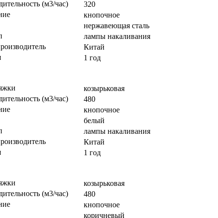
ительность (м3/час)
320
ние
кнопочное
нержавеющая сталь
п
лампы накаливания
производитель
Китай
я
1 год
яжки
козырьковая
ительность (м3/час)
480
ние
кнопочное
белый
п
лампы накаливания
производитель
Китай
я
1 год
яжки
козырьковая
ительность (м3/час)
480
ние
кнопочное
коричневый