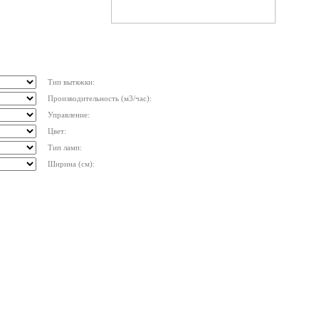
Тип вытяжки:
Производительность (м3/час):
Управление:
Цвет:
Тип ламп:
Ширина (см):