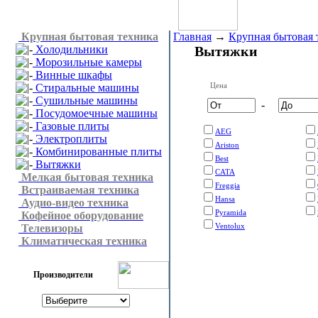
Крупная бытовая техника
Главная
→
Крупная бытовая 
Холодильники
Вытяжки
Морозильные камеры
Винные шкафы
Цена
Стиральные машины
Сушильные машины
-
Посудомоечные машины
Газовые плиты
AEG
Электроплиты
Ariston
Комбинированные плиты
Best
Вытяжки
CATA
Мелкая бытовая техника
Freggia
Встраиваемая техника
Hansa
Аудио-видео техника
Pyramida
Кофейное оборудование
Ventolux
Телевизоры
Климатическая техника
Производители