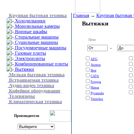
Крупная бытовая техника
Главная
→
Крупная бытовая 
Холодильники
Вытяжки
Морозильные камеры
Винные шкафы
Стиральные машины
Цена
Сушильные машины
Посудомоечные машины
-
Газовые плиты
Электроплиты
AEG
Комбинированные плиты
Ariston
Вытяжки
Best
Мелкая бытовая техника
CATA
Встраиваемая техника
Freggia
Аудио-видео техника
Hansa
Кофейное оборудование
Pyramida
Телевизоры
Ventolux
Климатическая техника
Производители