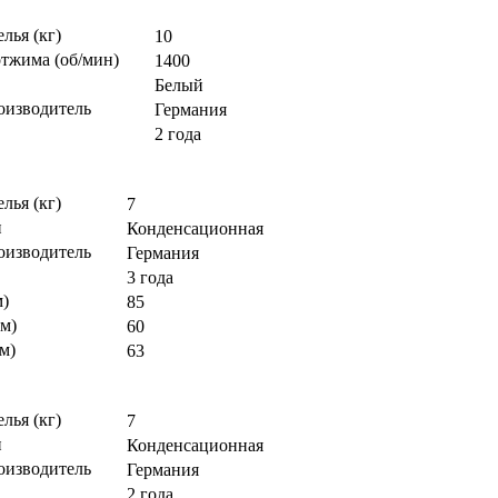
елья (кг)
10
отжима (об/мин)
1400
Белый
оизводитель
Германия
2 года
елья (кг)
7
и
Конденсационная
оизводитель
Германия
3 года
м)
85
м)
60
м)
63
елья (кг)
7
и
Конденсационная
оизводитель
Германия
2 года