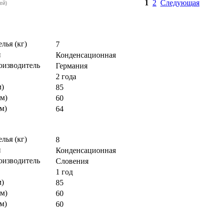
1
2
Следующая
ей)
елья (кг)
7
и
Конденсационная
оизводитель
Германия
2 года
м)
85
м)
60
м)
64
елья (кг)
8
и
Конденсационная
оизводитель
Словения
1 год
м)
85
м)
60
м)
60