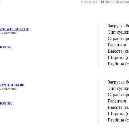
е
Показано
1
-
10
(Всего
13
модел
Загрузка б
CH WTC 84102 OE
Тип сушк
ь в наличии
Страна-пр
Гарантия
исание
Высота (с
Ширина (с
Глубина (с
Загрузка б
ENJE D 844 BH
Тип сушк
ь в наличии
Страна-пр
Гарантия
исание
Высота (с
Ширина (с
Глубина (с