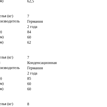
м)
62,5
елья (кг)
7
оизводитель
Германия
2 года
м)
84
м)
60
м)
62
елья (кг)
7
и
Конденсационная
оизводитель
Германия
2 года
м)
85
м)
60
м)
60
елья (кг)
8