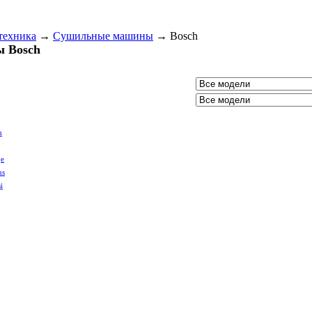
техника
→
Сушильные машины
→
Bosch
 Bosch
n
je
ns
i