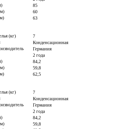
м)
85
м)
60
м)
63
елья (кг)
7
и
Конденсационная
оизводитель
Германия
2 года
м)
84,2
м)
59,8
м)
62,5
елья (кг)
7
и
Конденсационная
оизводитель
Германия
2 года
м)
84,2
м)
59,8