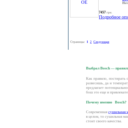
Нет
7457
грн.
Подробное оп
Страницы:
1
2
Следующая
Выбрал Bosch — правиль
Как правило, постирать 
развесишь, да и темпера
предлагает потенциально
бош это еще и привлекат
Почему именно Bosch?
Современная
сушильная 
в целом, то сушильная м
стоит своего качества.