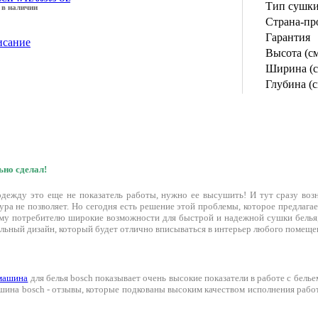
Тип сушк
 в наличии
Страна-пр
Гарантия
исание
Высота (с
Ширина (с
Глубина (с
но сделал!
одежду это еще не показатель работы, нужно ее высушить! И тут сразу воз
тура не позволяет. Но сегодня есть решение этой проблемы, которое предла
му потребителю широкие возможности для быстрой и надежной сушки белья,
ельный дизайн, который будет отлично вписываться в интерьер любого помеще
машина
для белья bosch показывает очень высокие показатели в работе с бельем
ашина bosch - отзывы, которые подкованы высоким качеством исполнения рабо