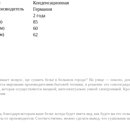
и
Конденсационная
оизводитель
Германия
2 года
м)
85
м)
60
м)
62
никает вопрос, где сушить белье в большом городе? На улице — опасно, до
гается мировыми производителями бытовой техники, и решение это совсем ря
 которая осуществляется мощной, интеллектуально умной электроникой. Кр
ния.
, благодаря которым ваше белье всегда будет иметь вид, как будто вы его толь
ты от производителя. Соответственно, можно сделать вывод, что сушильная м