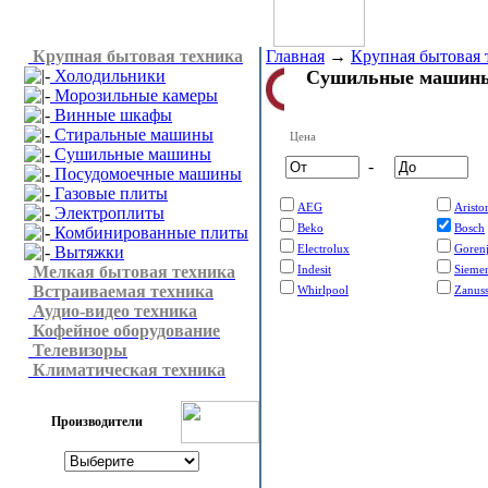
Крупная бытовая техника
Главная
→
Крупная бытовая 
Холодильники
Сушильные машины
Морозильные камеры
Винные шкафы
Стиральные машины
Цена
Сушильные машины
-
Посудомоечные машины
Газовые плиты
AEG
Aristo
Электроплиты
Beko
Bosch
Комбинированные плиты
Electrolux
Goren
Вытяжки
Мелкая бытовая техника
Indesit
Sieme
Встраиваемая техника
Whirlpool
Zanuss
Аудио-видео техника
Кофейное оборудование
Телевизоры
Климатическая техника
Производители