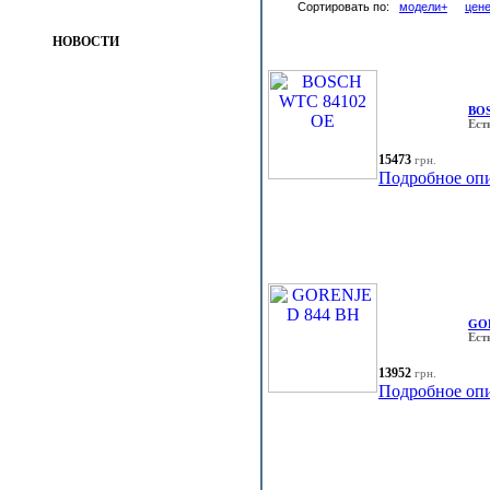
Сортировать по:
модели+
цен
НОВОСТИ
BOS
Ест
15473
грн.
Подробное оп
GOR
Ест
13952
грн.
Подробное оп