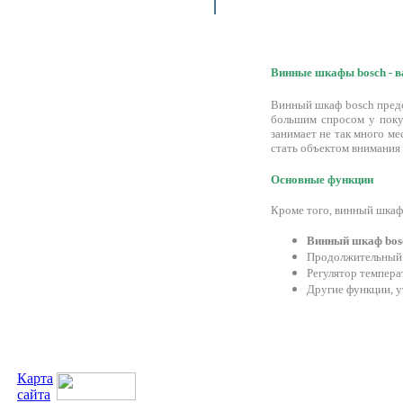
Винные шкафы bosch - в
Винный шкаф bosch предс
большим спросом у поку
занимает не так много м
стать объектом внимания 
Основные функции
Кроме того, винный шкаф
Винный шкаф bos
Продолжительный 
Регулятор темпера
Другие функции, у
Карта
сайта