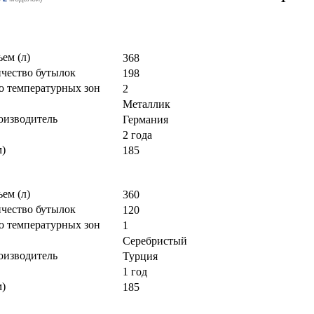
ем (л)
368
ичество бутылок
198
о температурных зон
2
Металлик
оизводитель
Германия
2 года
м)
185
ем (л)
360
ичество бутылок
120
о температурных зон
1
Серебристый
оизводитель
Турция
1 год
м)
185