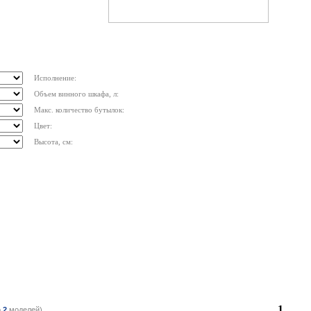
Исполнение:
Объем винного шкафа, л:
Макс. количество бутылок:
Цвет:
Высота, см:
1
о
2
моделей)