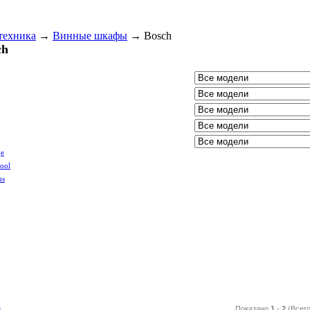
техника
→
Винные шкафы
→
Bosch
ch
je
ool
ns
е
Показано
1
-
2
(Всег