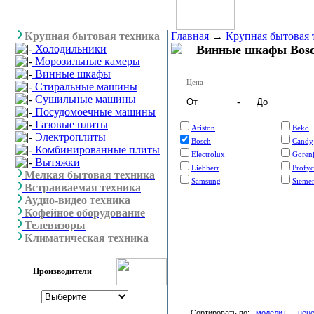
Крупная бытовая техника
Главная
→
Крупная бытовая 
Холодильники
Винные шкафы Bos
Морозильные камеры
Винные шкафы
Цена
Стиральные машины
Сушильные машины
-
Посудомоечные машины
Газовые плиты
Ariston
Beko
Электроплиты
Bosch
Candy
Комбинированные плиты
Electrolux
Goren
Вытяжки
Liebherr
Profyc
Мелкая бытовая техника
Samsung
Sieme
Встраиваемая техника
Аудио-видео техника
Кофейное оборудование
Телевизоры
Климатическая техника
Производители
Сортировать по:
модели+
цен