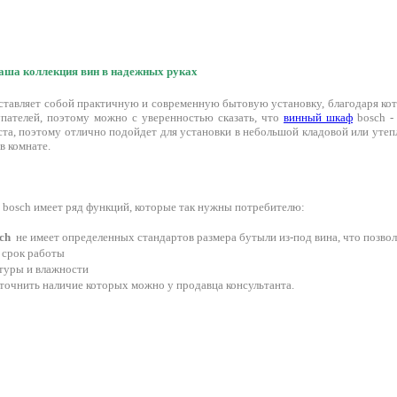
аша коллекция вин в надежных руках
тавляет собой практичную и современную бытовую установку, благодаря кото
пателей, поэтому можно с уверенностью сказать, что
винный шкаф
bosch -
еста, поэтому отлично подойдет для установки в небольшой кладовой или утеп
в комнате.
 bosch имеет ряд функций, которые так нужны потребителю:
ch
не имеет определенных стандартов размера бутыли из-под вина, что позвол
срок работы
туры и влажности
точнить наличие которых можно у продавца консультанта.