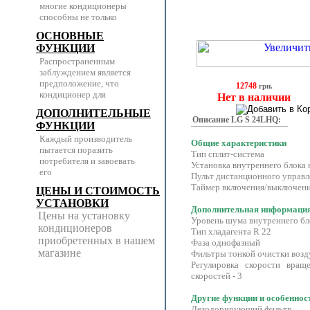
многие кондиционеры
способны не только
ОСНОВНЫЕ
ФУНКЦИИ
Распространенным
заблуждением является
предположение, что
12748
грн.
кондиционер для
Нет в наличии
ДОПОЛНИТЕЛЬНЫЕ
Описание LG S 24LHQ:
ФУНКЦИИ
Каждый производитель
Общие характеристики
пытается поразить
Тип сплит-система
потребителя и завоевать
Установка внутреннего блок
его
Пульт дистанционного упра
Таймер включения/выключен
ЦЕНЫ И СТОИМОСТЬ
УСТАНОВКИ
Дополнительная информаци
Цены на установку
Уровень шума внутреннего бл
кондиционеров
Тип хладагента R 22
приобретенных в нашем
Фаза однофазный
магазине
Фильтры тонкой очистки во
Регулировка скорости враще
скоростей - 3
Другие функции и особеннос
Дезодорирующий фильтр