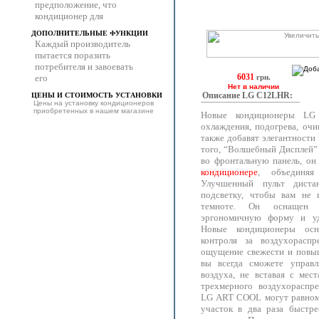
предположение, что
кондиционер для
ДОПОЛНИТЕЛЬНЫЕ ФУНКЦИИ
Каждый производитель
пытается поразить
потребителя и завоевать
6031
его
грн.
Нет в наличии
Описание LG C12LHR:
ЦЕНЫ И СТОИМОСТЬ УСТАНОВКИ
Цены на установку кондиционеров
приобретенных в нашем магазине
Новые кондиционеры LG
охлаждения, подогрева, оч
также добавят элегантности
того, “Волшебный Дисплей”
во фронтальную панель, о
кондиционере
, объединяя
Улучшенный пульт дистан
подсветку, чтобы вам не 
темноте. Он оснащен 
эргономичную форму и уд
Новые кондиционеры осн
контроля за воздухорасп
ощущение свежести и повыш
вы всегда сможете управл
воздуха, не вставая с мес
трехмерного воздухораспр
LG ART COOL могут равном
участок в два раза быстр