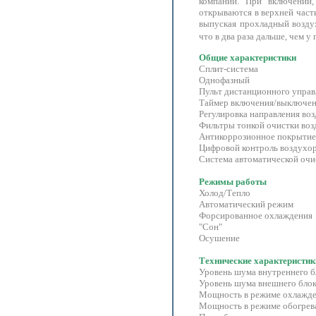
компании. При включении,
открываются в верхней части
выпуская прохладный воздух
что в два раза дальше, чем 
Общие характеристики
Cплит-система
Однофазный
Пульт дистанционного управ
Таймер включения/выключе
Регулировка направления во
Фильтры тонкой очистки воз
Антикоррозионное покрытие
Цифровой контроль воздухо
Система автоматической очи
Режимы работы
Холод/Тепло
Автоматический режим
Форсированное охлаждения
"Сон"
Осушение
Технические характеристик
Уровень шума внутреннего б
Уровень шума внешнего блок
Мощность в режиме охлажде
Мощность в режиме обогрев