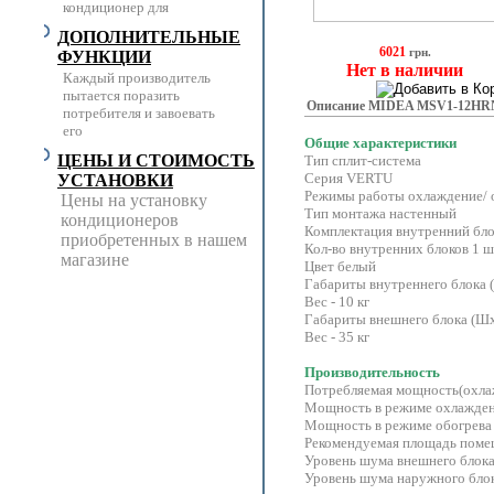
кондиционер для
ДОПОЛНИТЕЛЬНЫЕ
6021
грн.
ФУНКЦИИ
Нет в наличии
Каждый производитель
пытается поразить
Описание MIDEA MSV1-12HR
потребителя и завоевать
его
Общие характеристики
ЦЕНЫ И СТОИМОСТЬ
Тип сплит-система
Серия VERTU
УСТАНОВКИ
Режимы работы охлаждение/ о
Цены на установку
Тип монтажа настенный
кондиционеров
Комплектация внутренний бл
приобретенных в нашем
Кол-во внутренних блоков 1 ш
магазине
Цвет белый
Габариты внутреннего блока
Вес - 10 кг
Габариты внешнего блока (Ш
Вес - 35 кг
Производительность
Потребляемая мощность(охла
Мощность в режиме охлажден
Мощность в режиме обогрева
Рекомендуемая площадь поме
Уровень шума внешнего блока 
Уровень шума наружного блок