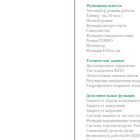
Функциональность
Автовыбор режима работы
Таймер / на 24 часа /
Ночной режим
Функция авторестарта
Самоочистка
Функция самодиагностики
Режим TURBO
Ионизатор
Функция Follow me
Технические данные
Дистанционное управление
Тип хладагента R410
Лёгкосъёмная лицевая панель
Регулировка направления воз
Гидрофильное покрытие тепл
Дополнительные функции
Защита от обдува холодным 
Защита от замерзания
Защита от коррозии
Система защиты от частых пу
Функция выравнивания темпе
Система очистки воздуха Fres
Сниженный уровень шума
Возможность работы без ПД