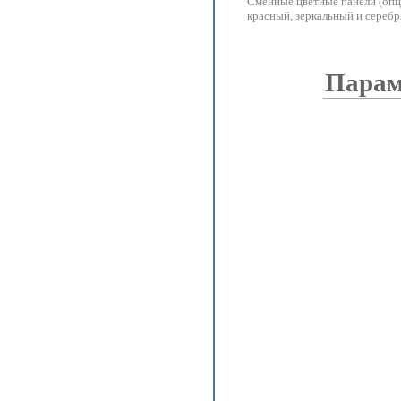
Сменные цветные панели (опц
красный, зеркальный и сереб
Парам