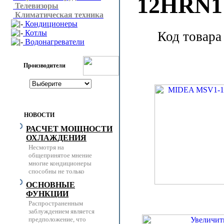
12HRN1
Телевизоры
Климатическая техника
Кондиционеры
Котлы
Код товара
Водонагреватели
Производители
НОВОСТИ
РАСЧЕТ МОЩНОСТИ
ОХЛАЖДЕНИЯ
Несмотря на
общепринятое мнение
многие кондиционеры
способны не только
ОСНОВНЫЕ
ФУНКЦИИ
Распространенным
заблуждением является
предположение, что