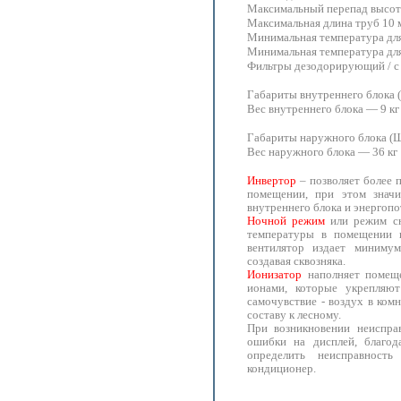
Максимальный перепад высот
Максимальная длина труб 10 
Минимальная температура дл
Минимальная температура для
Фильтры дезодорирующий / с 
Габариты внутреннего блока
Вес внутреннего блока — 9 кг
Габариты наружного блока (
Вес наружного блока — 36 кг
Инвертор
– позволяет более 
помещении, при этом значи
внутреннего блока и энергопо
Ночной режим
или режим сн
температуры в помещении 
вентилятор издает миниму
создавая сквозняка.
Ионизатор
наполняет помещ
ионами, которые укрепляю
самочувствие - воздух в ком
составу к лесному.
При возникновении неиспра
ошибки на дисплей, благод
определить неисправност
кондиционер.