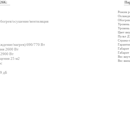
26K:
Па
Режим р
Охлажде
Обогрев
богрев/осушение/вентиляция
Уровень
Уровень
Цвет вн
Пульт Д
Страна-
ждение/нагрев) 690/770 Вт
Гаранти
Габарит
ия 2600 Вт
Габарит
 2900 Вт
Вес внут
щения 25 м2
Вес внеш
ас
9 дБ