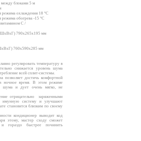
 между блоками 5 м
м
я режима охлаждения 18 °C
 режима обогрева -15 °C
витамином С /
 (ШхВхГ) 790х265х195 мм
ШхВхГ) 760х590х285 мм
плавно регулировать температуру в
тельно снижается уровень шума
требление всей сплит-системы.
а позволяет достичь комфортной
в ночное время. В этом режиме
м шума и дует очень мягко, не
ение отрицательно заряженными
т имунную систему и улучшают
нате становится близким по своему
вности кондиционер выводит код
аря этому, мастер сходу сможет
ь и гораздо быстрее починить