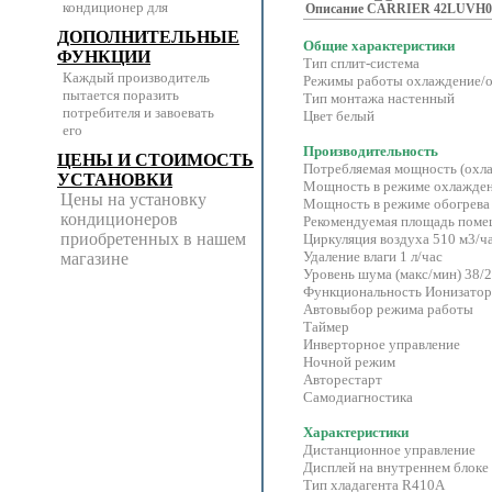
кондиционер для
Описание CARRIER 42LUVH0
ДОПОЛНИТЕЛЬНЫЕ
Общие характеристики
ФУНКЦИИ
Тип сплит-система
Каждый производитель
Режимы работы охлаждение/о
пытается поразить
Тип монтажа настенный
потребителя и завоевать
Цвет белый
его
Производительность
ЦЕНЫ И СТОИМОСТЬ
Потребляемая мощность (охла
УСТАНОВКИ
Мощность в режиме охлажден
Цены на установку
Мощность в режиме обогрева
кондиционеров
Рекомендуемая площадь поме
приобретенных в нашем
Циркуляция воздуха 510 м3/ч
Удаление влаги 1 л/час
магазине
Уровень шума (макс/мин) 38/2
Функциональность Ионизатор
Автовыбор режима работы
Таймер
Инверторное управление
Ночной режим
Авторестарт
Самодиагностика
Характеристики
Дистанционное управление
Дисплей на внутреннем блоке
Тип хладагента R410А