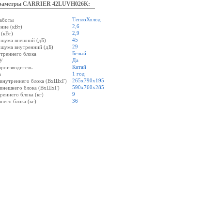
раметры CARRIER 42LUVH026K:
ТеплоХолод
аботы
2,6
ние (кВт)
2,9
 (кВт)
45
 шума внешний (дБ)
29
 шума внутренний (дБ)
Белый
утреннего блока
Да
У
Китай
производитель
1 год
я
265х790х195
 внутреннего блока (ВхШхГ)
590х760х285
 внешнего блока (ВхШхГ)
9
реннего блока (кг)
36
него блока (кг)