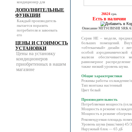
кондиционер для
ДОПОЛНИТЕЛЬНЫЕ
26624
грн.
ФУНКЦИИ
Есть в наличии
Каждый производитель
пытается поразить
Описание MITSUBISHI SRK 6
потребителя и завоевать
его
Серия НЕ – модели, предна
ЦЕНЫ И СТОИМОСТЬ
больших помещений. Внут
«обтекаемый» дизайн с лит
УСТАНОВКИ
особой аэродинамической 
Цены на установку
жалюзи обеспечивается 
кондиционеров
равномерное распределение
приобретенных в нашем
также низкий уровень шума.
магазине
Общие характеристики
Режимы работы охлаждение/о
Тип монтажа настенный
Цвет белый
Производительность
Потребляемая мощность (охла
Мощность в режиме охлажден
Мощность в режиме обогрева
Рекомендуемая площадь поме
Уровень шума (макс/мин) 45/3
Наружный блок — 65 дБ