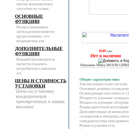
многие кондиционеры
способны не только
ОСНОВНЫЕ
ФУНКЦИИ
Распространенным
заблуждением является
предположение, что
кондиционер для
ДОПОЛНИТЕЛЬНЫЕ
8249
грн.
ФУНКЦИИ
Нет в наличии
Каждый производитель
пытается поразить
Описание Midea MS11M-12HR
потребителя и завоевать
его
Общие характеристики
ЦЕНЫ И СТОИМОСТЬ
Тип настенная сплит-система
УСТАНОВКИ
Основные режимы охлаждение
Цены на установку
Охлаждающая способность 1
кондиционеров
Мощность в режиме охлажден
приобретенных в нашем
Мощность в режиме обогрева
магазине
Режим приточной вентиляции
Дополнительные режимы режи
охлаждения и обогрева), авто
самодиагностика неисправнос
Режим осушения есть