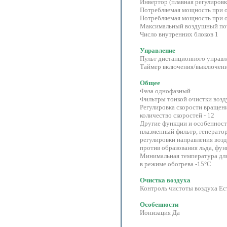
Инвертор (плавная регулировк
Потребляемая мощность при о
Потребляемая мощность при 
Максимальный воздушный пот
Число внутренних блоков 1
Управление
Пульт дистанционного управл
Таймер включения/выключени
Общее
Фаза однофазный
Фильтры тонкой очистки возд
Регулировка скорости вращени
количество скоростей - 12
Другие функции и особеннос
плазменный фильтр, генерато
регулировки направления воз
против образования льда, фу
Минимальная температура дл
в режиме обогрева -15°С
Очистка воздуха
Контроль чистоты воздуха Ес
Особенности
Ионизация Да