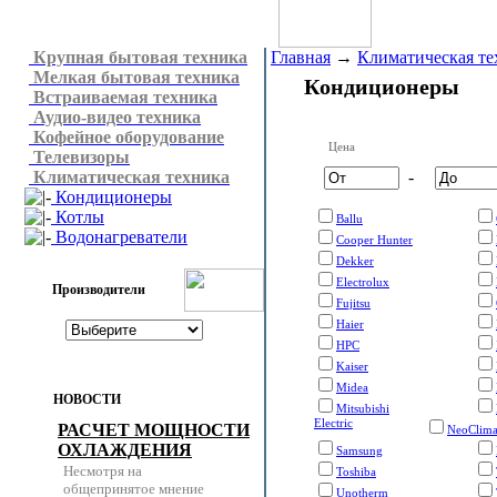
Крупная бытовая техника
Главная
→
Климатическая те
Мелкая бытовая техника
Кондиционеры
Встраиваемая техника
Аудио-видео техника
Кофейное оборудование
Цена
Телевизоры
Климатическая техника
-
Кондиционеры
Котлы
Ballu
Водонагреватели
Cooper Hunter
Dekker
Electrolux
Производители
Fujitsu
Haier
HPC
Kaiser
Midea
НОВОСТИ
Mitsubishi
Electric
РАСЧЕТ МОЩНОСТИ
NeoClim
ОХЛАЖДЕНИЯ
Samsung
Несмотря на
Toshiba
общепринятое мнение
Unotherm