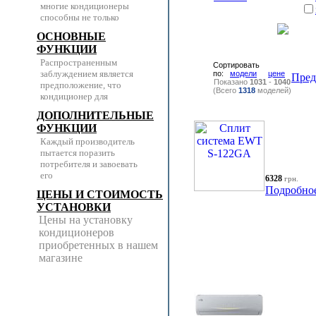
многие кондиционеры
способны не только
ОСНОВНЫЕ
ФУНКЦИИ
Распространенным
Сортировать
заблуждением является
по:
модели
цене
Пре
Показано
1031
-
1040
предположение, что
(Всего
1318
моделей)
кондиционер для
ДОПОЛНИТЕЛЬНЫЕ
ФУНКЦИИ
Каждый производитель
пытается поразить
потребителя и завоевать
его
6328
грн.
Подробно
ЦЕНЫ И СТОИМОСТЬ
УСТАНОВКИ
Цены на установку
кондиционеров
приобретенных в нашем
магазине