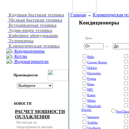
Крупная бытовая техника
Главная
→
Климатическая те
Мелкая бытовая техника
Кондиционеры
Встраиваемая техника
Аудио-видео техника
Кофейное оборудование
Цена
Телевизоры
Климатическая техника
-
Кондиционеры
Котлы
Ballu
Водонагреватели
Cooper Hunter
Dekker
Electrolux
Производители
Fujitsu
Haier
HPC
Kaiser
Midea
НОВОСТИ
Mitsubishi
Electric
РАСЧЕТ МОЩНОСТИ
NeoClim
ОХЛАЖДЕНИЯ
Samsung
Несмотря на
Toshiba
общепринятое мнение
Unotherm