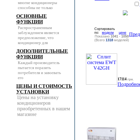
многие кондиционеры
способны не только
ОСНОВНЫЕ
ФУНКЦИИ
Распространенным
Сортировать
заблуждением является
по:
модели
цене
Пре
Показано
1041
-
1050
предположение, что
(Всего
1318
моделей)
кондиционер для
ДОПОЛНИТЕЛЬНЫЕ
ФУНКЦИИ
Каждый производитель
пытается поразить
потребителя и завоевать
его
17114
грн.
Подробно
ЦЕНЫ И СТОИМОСТЬ
УСТАНОВКИ
Цены на установку
кондиционеров
приобретенных в нашем
магазине