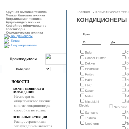
Крупная бытовая техника
Главная
→
Климатическая техн
Мелкая бытовая техника
КОНДИЦИОНЕРЫ
Встраиваемая техника
Аудио-видео техника
Кофейное оборудование
Телевизоры
Климатическая техника
Цена
Кондиционеры
Котлы
-
Водонагреватели
Ballu
C
Cooper Hunter
D
Производители
Dekker
Di
Electrolux
E
Fujitsu
G
Haier
H
НОВОСТИ
HPC
I
РАСЧЕТ МОЩНОСТИ
Kaiser
L
ОХЛАЖДЕНИЯ
Несмотря на
Midea
M
общепринятое мнение
Mitsubishi
M
многие кондиционеры
Electric
NeoClima
способны не только
Samsung
P
ОСНОВНЫЕ ФУНКЦИИ
Toshiba
T
Распространенным
Unotherm
T
заблуждением является