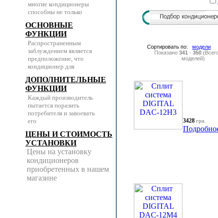
многие кондиционеры
способны не только
ОСНОВНЫЕ
ФУНКЦИИ
Распространенным
Сортировать по:
модели
заблуждением является
Показано
341
-
350
(Всег
предположение, что
моделей)
кондиционер для
ДОПОЛНИТЕЛЬНЫЕ
ФУНКЦИИ
Каждый производитель
пытается поразить
потребителя и завоевать
его
3428
грн.
Подробно
ЦЕНЫ И СТОИМОСТЬ
УСТАНОВКИ
Цены на установку
кондиционеров
приобретенных в нашем
магазине