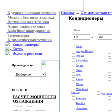
Крупная бытовая техника
Главная
→
Климатическая те
Мелкая бытовая техника
Кондиционеры
Встраиваемая техника
Аудио-видео техника
Цена
Кофейное оборудование
Телевизоры
-
Климатическая техника
Кондиционеры
Ballu
Котлы
Cooper Hunter
Водонагреватели
Dekker
Electrolux
Производители
Fujitsu
Haier
HPC
Kaiser
Midea
Mitsubishi
НОВОСТИ
Electric
NeoClim
РАСЧЕТ МОЩНОСТИ
Samsung
ОХЛАЖДЕНИЯ
Toshiba
Несмотря на
Unotherm
общепринятое мнение