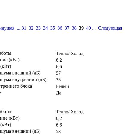
ыдущая
...
31
32
33
34
35
36
37
38
39
40
...
Следующая
аботы
Тепло/ Холод
ние (кВт)
6,2
(кВт)
6,6
 шума внешний (дБ)
57
 шума внутренний (дБ)
35
утреннего блока
Белый
У
Да
аботы
Тепло/ Холод
ние (кВт)
6,2
(кВт)
6,6
 шума внешний (дБ)
58