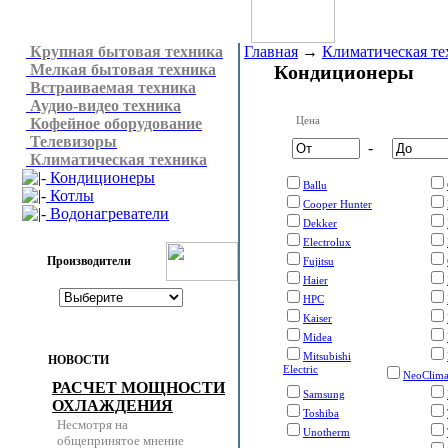
Крупная бытовая техника
Главная
→
Климатическая те
Мелкая бытовая техника
Кондиционеры
Встраиваемая техника
Аудио-видео техника
Цена
Кофейное оборудование
Телевизоры
-
Климатическая техника
Кондиционеры
Ballu
Котлы
Cooper Hunter
Водонагреватели
Dekker
Electrolux
Производители
Fujitsu
Haier
HPC
Kaiser
Midea
Mitsubishi
НОВОСТИ
Electric
NeoClim
РАСЧЕТ МОЩНОСТИ
Samsung
ОХЛАЖДЕНИЯ
Toshiba
Несмотря на
Unotherm
общепринятое мнение