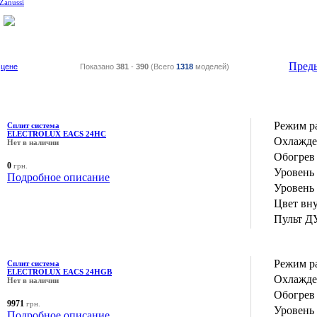
Zanussi
Пред
цене
Показано
381
-
390
(Всего
1318
моделей)
Режим р
Сплит система
ELECTROLUX EACS 24HC
Охлажде
Нет в наличии
Обогрев 
0
грн.
Уровень
Подробное описание
Уровень
Цвет вн
Пульт Д
Режим р
Сплит система
ELECTROLUX EACS 24HGB
Охлажде
Нет в наличии
Обогрев 
9971
грн.
Уровень
Подробное описание