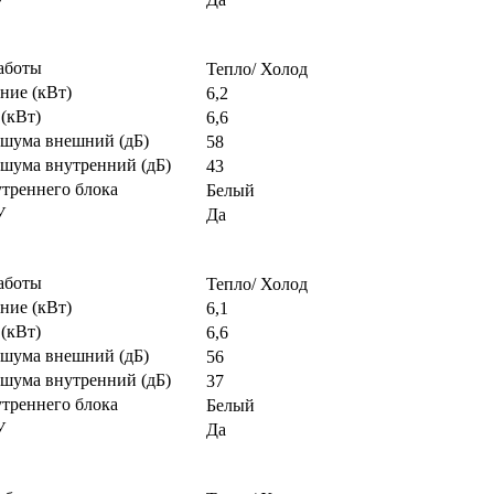
аботы
Тепло/ Холод
ние (кВт)
6,2
(кВт)
6,6
 шума внешний (дБ)
58
 шума внутренний (дБ)
43
утреннего блока
Белый
У
Да
аботы
Тепло/ Холод
ние (кВт)
6,1
(кВт)
6,6
 шума внешний (дБ)
56
 шума внутренний (дБ)
37
утреннего блока
Белый
У
Да