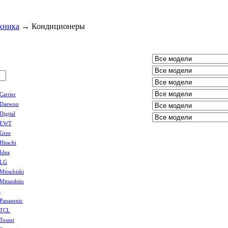
хника
→
Кондиционеры
Carrier
Daewoo
Digital
EWT
Gree
Hitachi
Idea
LG
Mitsubishi
Mitsushito
a
Panasonic
TCL
Tossot