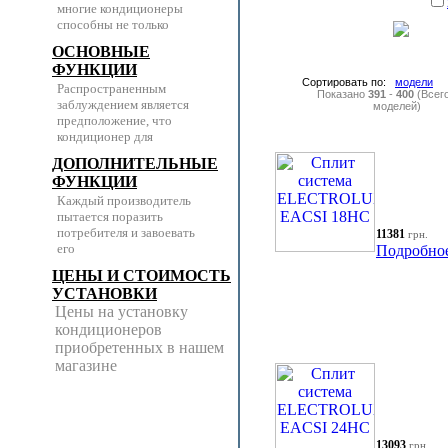
многие кондиционеры
способны не только
ОСНОВНЫЕ
ФУНКЦИИ
Сортировать по:
модели
Распространенным
Показано
391
-
400
(Всег
заблуждением является
моделей)
предположение, что
кондиционер для
ДОПОЛНИТЕЛЬНЫЕ
ФУНКЦИИ
Каждый производитель
пытается поразить
потребителя и завоевать
11381
грн.
его
Подробно
ЦЕНЫ И СТОИМОСТЬ
УСТАНОВКИ
Цены на установку
кондиционеров
приобретенных в нашем
магазине
13093
грн.