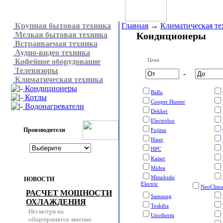
Крупная бытовая техника
Главная
→
Климатическая те
Мелкая бытовая техника
Кондиционеры
Встраиваемая техника
Аудио-видео техника
Цена
Кофейное оборудование
Телевизоры
-
Климатическая техника
Кондиционеры
Ballu
Котлы
Cooper Hunter
Водонагреватели
Dekker
Electrolux
Производители
Fujitsu
Haier
HPC
Kaiser
Midea
Mitsubishi
НОВОСТИ
Electric
NeoClim
РАСЧЕТ МОЩНОСТИ
Samsung
ОХЛАЖДЕНИЯ
Toshiba
Несмотря на
Unotherm
общепринятое мнение