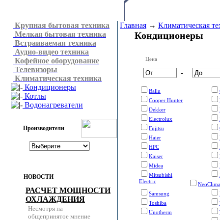
Крупная бытовая техника
Главная
→
Климатическая те
Мелкая бытовая техника
Кондиционеры
Встраиваемая техника
Аудио-видео техника
Цена
Кофейное оборудование
Телевизоры
-
Климатическая техника
Кондиционеры
Ballu
Котлы
Cooper Hunter
Водонагреватели
Dekker
Electrolux
Производители
Fujitsu
Haier
HPC
Kaiser
Midea
Mitsubishi
НОВОСТИ
Electric
NeoClim
РАСЧЕТ МОЩНОСТИ
Samsung
ОХЛАЖДЕНИЯ
Toshiba
Несмотря на
Unotherm
общепринятое мнение