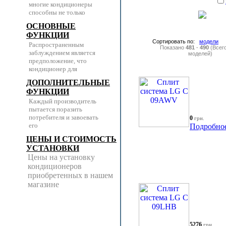
многие кондиционеры
способны не только
ОСНОВНЫЕ
ФУНКЦИИ
Сортировать по:
модели
Распространенным
Показано
481
-
490
(Всег
заблуждением является
моделей)
предположение, что
кондиционер для
ДОПОЛНИТЕЛЬНЫЕ
ФУНКЦИИ
Каждый производитель
пытается поразить
потребителя и завоевать
0
грн.
его
Подробно
ЦЕНЫ И СТОИМОСТЬ
УСТАНОВКИ
Цены на установку
кондиционеров
приобретенных в нашем
магазине
5276
грн.