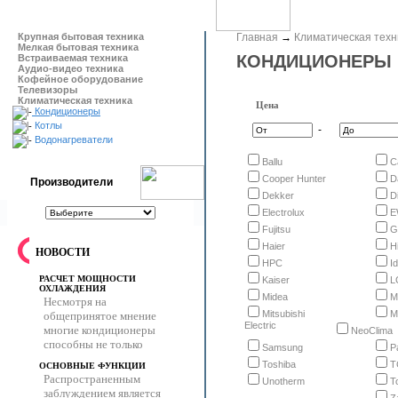
Крупная бытовая техника
Главная
→
Климатическая техн
Мелкая бытовая техника
КОНДИЦИОНЕРЫ
Встраиваемая техника
Аудио-видео техника
Кофейное оборудование
Телевизоры
Климатическая техника
Цена
Кондиционеры
Котлы
-
Водонагреватели
Ballu
C
Cooper Hunter
D
Производители
Dekker
Di
Electrolux
E
Fujitsu
G
Haier
H
НОВОСТИ
HPC
I
РАСЧЕТ МОЩНОСТИ
Kaiser
L
ОХЛАЖДЕНИЯ
Midea
M
Несмотря на
Mitsubishi
M
общепринятое мнение
Electric
многие кондиционеры
NeoClima
способны не только
Samsung
P
Toshiba
T
ОСНОВНЫЕ ФУНКЦИИ
Распространенным
Unotherm
T
заблуждением является